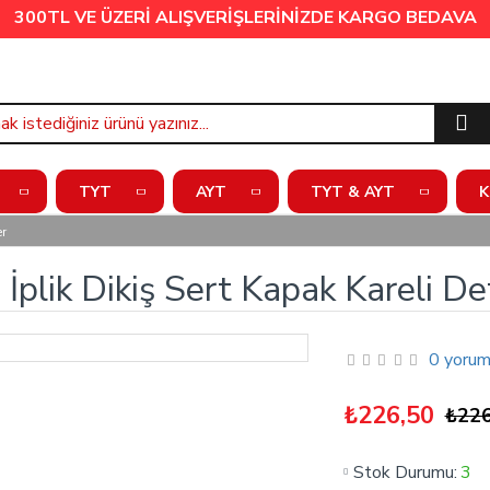
300TL VE ÜZERİ ALIŞVERİŞLERİNİZDE
KARGO BEDAVA
TYT
AYT
TYT & AYT
K
er
plik Dikiş Sert Kapak Kareli De
0 yorum
₺226,50
₺226
Stok Durumu:
3