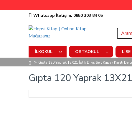
Whatsapp İletişim: 0850 303 84 05
İLKOKUL
ORTAOKUL
LISE
Gıpta 120 Yaprak 13X21 İplik Dikiş Sert Kapak Kareli Deft
Gıpta 120 Yaprak 13X21 İ