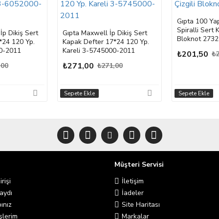
Gıpta 100 Ya
Spiralli Sert 
p Dikiş Sert
Gıpta Maxwell İp Dikiş Sert
Bloknot 2732
*24 120 Yp.
Kapak Defter 17*24 120 Yp.
00-2011
Kareli 3-5745000-2011
₺201,50
₺2
₺271,00
,00
₺271,00
Sepete Ekle
Sepete Ekle
Müşteri Servisi
rişi
İletişim
aydı
İadeler
ınız
Site Haritası
şlerim
Markalar