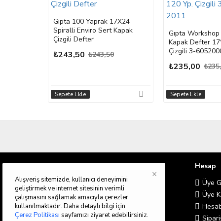
Gıpta 100 Yaprak 17X24
Spiralli Enviro Sert Kapak
Gıpta Workshop İ
Çizgili Defter
Kapak Defter 17
Çizgili 3-60520
₺243,50
₺243,50
₺235,00
₺235
Sepete Ekle
Sepete Ekle
Bilgilendirme
Hesap
×
Alışveriş sitemizde, kullanıcı deneyimini
Hakkımızda
Üye Gi
geliştirmek ve internet sitesinin verimli
Teslimat Bilgileri
Üye K
çalışmasını sağlamak amacıyla çerezler
kullanılmaktadır. Daha detaylı bilgi için
Gizlilik İlkeleri
Hesab
Çerez Politikası
sayfamızı ziyaret edebilirsiniz.
Şartlar & Koşullar
Sipari