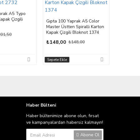
prak A5 Typo
Kapak Çizgili
Gıpta 100 Yaprak A5 Color
Master Üstten Spiralli Karton
Kapak Çizgili Bloknot 1374
01,50
₺148,00
₺148,00
Sepete Ekle
Sepete Ekle
Haber Bülteni
Haber bültenimize abone olun, fırsat
ve kampanyalardan habersiz kalmayın!
Abone Ol