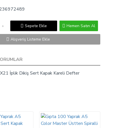
236972489
Sepete Ekle
Hemen Satın Al
Alışveriş Listeme Ekle
YORUMLAR
21 İplik Dikiş Sert Kapak Kareli Defter
₺98,00