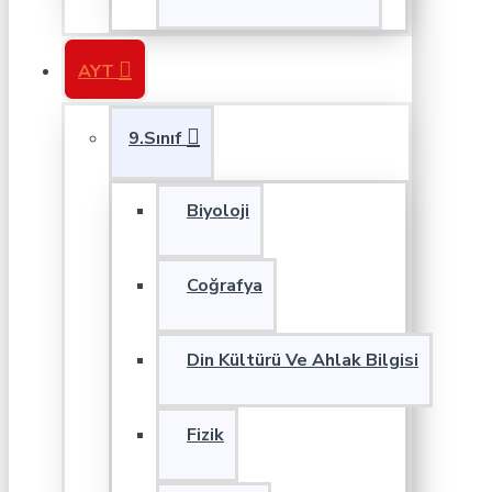
AYT
9.Sınıf
Biyoloji
Coğrafya
Din Kültürü Ve Ahlak Bilgisi
Fizik