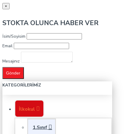
×
STOKTA OLUNCA HABER VER
İsim/Soyisim
Email
Mesajınız
Gönder
KATEGORILERIMIZ
İlkokul
1.Sınıf