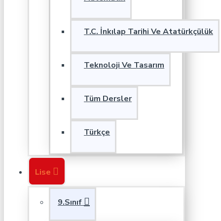
T.C. İnkılap Tarihi Ve Atatürkçülük
Teknoloji Ve Tasarım
Tüm Dersler
Türkçe
Lise
9.Sınıf