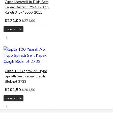
Gıpta Maxwell İp Dikiş Sert
Kapak Defter 17*24 120 Yp.
Kareli 3-5745000-2011
₺271,00
₺271,00
Sepete Ekle
Gıpta 100 Yaprak A5 Typo
Spiralli Sert Kapak Çizgili
Bloknot 2732
₺201,50
₺201,50
Sepete Ekle