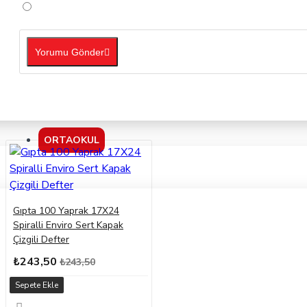
Yorumu Gönder
ORTAOKUL
Gıpta 100 Yaprak 17X24
Spiralli Enviro Sert Kapak
Çizgili Defter
₺243,50
₺243,50
Sepete Ekle