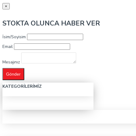
×
STOKTA OLUNCA HABER VER
İsim/Soyisim
Email
Mesajınız
Gönder
KATEGORILERIMIZ