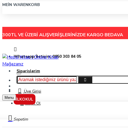
MEIN WARENKORB
300TL VE ÜZERİ ALIŞVERİŞLERİNİZDE
KARGO BEDAVA
Whatsapp İletişim: 0850 303 84 05
Siparişlerim
Hakkımızda
Menu
İletişim
Üye Girişi
Menu
İLKOKUL
Kayıt Ol
Sepetim