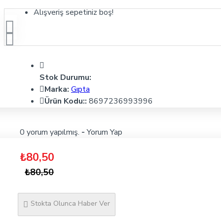
Alışveriş sepetiniz boş!
Stok Durumu:
Marka:
Gıpta
Ürün Kodu::
8697236993996
0 yorum yapılmış.
-
Yorum Yap
₺80,50
₺80,50
Stokta Olunca Haber Ver