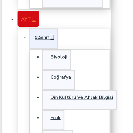
AYT
9.Sınıf
Biyoloji
Coğrafya
Din Kültürü Ve Ahlak Bilgisi
Fizik