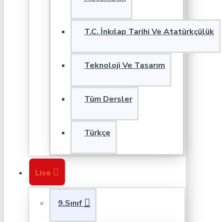
T.C. İnkılap Tarihi Ve Atatürkçülük
Teknoloji Ve Tasarım
Tüm Dersler
Türkçe
Lise
9.Sınıf