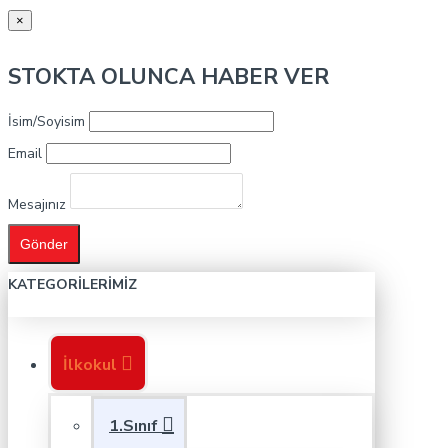
×
STOKTA OLUNCA HABER VER
İsim/Soyisim
Email
Mesajınız
Gönder
KATEGORILERIMIZ
İlkokul
1.Sınıf