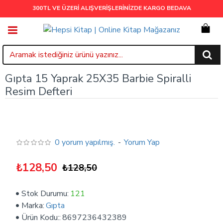
300TL VE ÜZERİ ALIŞVERİŞLERİNİZDE
KARGO BEDAVA
Gıpta 15 Yaprak 25X35 Barbie Spiralli
Resim Defteri
0 yorum yapılmış.
-
Yorum Yap
₺128,50
₺128,50
Stok Durumu:
121
Marka:
Gıpta
Ürün Kodu::
8697236432389