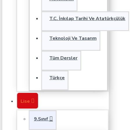
T.C. İnkılap Tarihi Ve Atatürkçülük
Teknoloji Ve Tasarım
Tüm Dersler
Türkçe
Lise
9.Sınıf