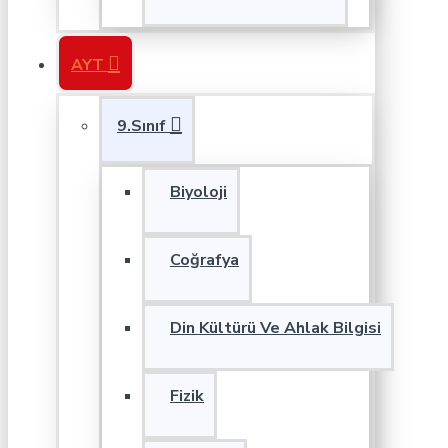
AYT
9.Sınıf
Biyoloji
Coğrafya
Din Kültürü Ve Ahlak Bilgisi
Fizik