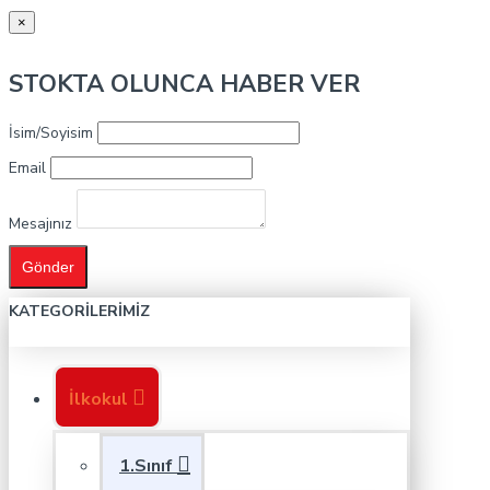
×
STOKTA OLUNCA HABER VER
İsim/Soyisim
Email
Mesajınız
Gönder
KATEGORILERIMIZ
İlkokul
1.Sınıf