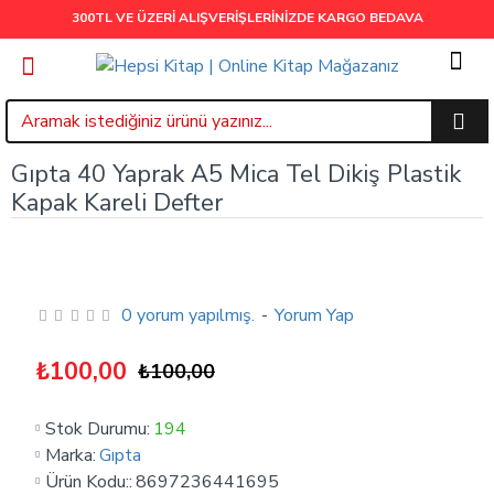
300TL VE ÜZERİ ALIŞVERİŞLERİNİZDE
KARGO BEDAVA
Gıpta 40 Yaprak A5 Mica Tel Dikiş Plastik
Kapak Kareli Defter
0 yorum yapılmış.
-
Yorum Yap
₺100,00
₺100,00
Stok Durumu:
194
Marka:
Gıpta
Ürün Kodu::
8697236441695