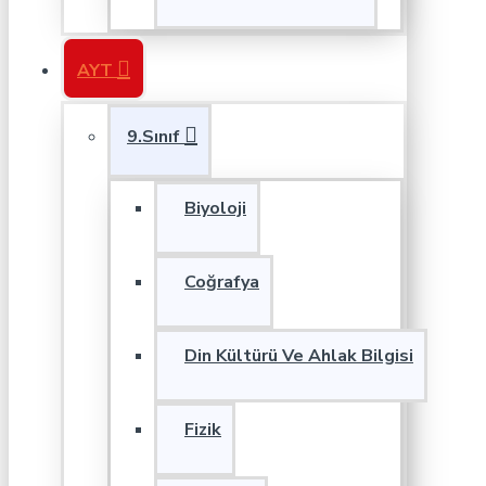
AYT
9.Sınıf
Biyoloji
Coğrafya
Din Kültürü Ve Ahlak Bilgisi
Fizik