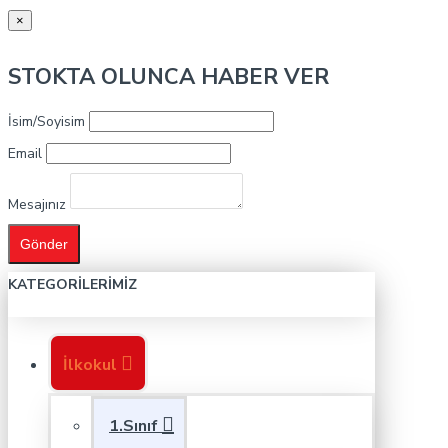
×
STOKTA OLUNCA HABER VER
İsim/Soyisim
Email
Mesajınız
Gönder
KATEGORILERIMIZ
İlkokul
1.Sınıf