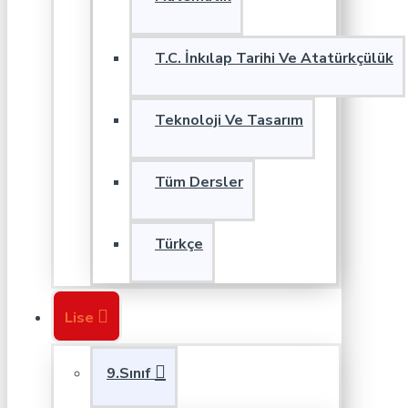
T.C. İnkılap Tarihi Ve Atatürkçülük
Teknoloji Ve Tasarım
Tüm Dersler
Türkçe
Lise
9.Sınıf