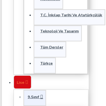
T.C. İnkılap Tarihi Ve Atatürkçülük
Teknoloji Ve Tasarım
Tüm Dersler
Türkçe
Lise
9.Sınıf