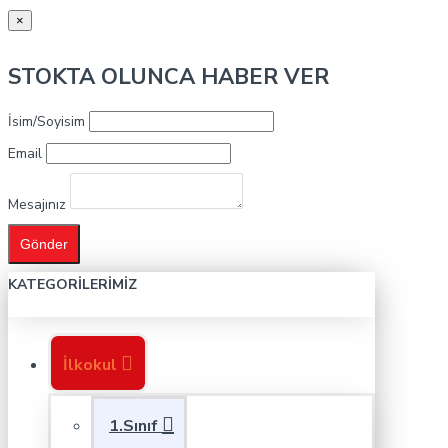
×
STOKTA OLUNCA HABER VER
İsim/Soyisim
Email
Mesajınız
Gönder
KATEGORILERIMIZ
İlkokul
1.Sınıf