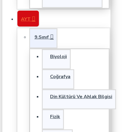
AYT
9.Sınıf
Biyoloji
Coğrafya
Din Kültürü Ve Ahlak Bilgisi
Fizik