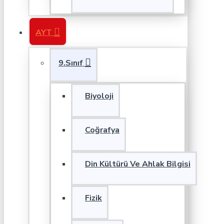
AYT
9.Sınıf
Biyoloji
Coğrafya
Din Kültürü Ve Ahlak Bilgisi
Fizik