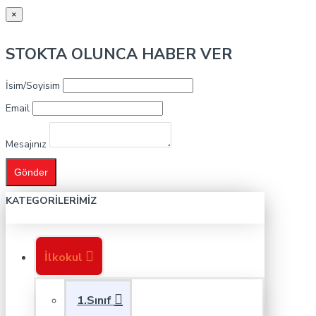
×
STOKTA OLUNCA HABER VER
İsim/Soyisim
Email
Mesajınız
Gönder
KATEGORILERIMIZ
İlkokul
1.Sınıf