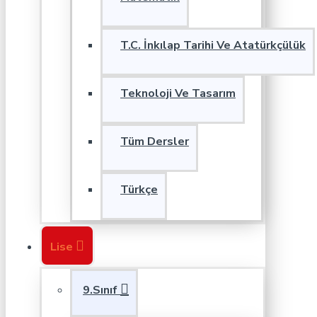
T.C. İnkılap Tarihi Ve Atatürkçülük
Teknoloji Ve Tasarım
Tüm Dersler
Türkçe
Lise
9.Sınıf