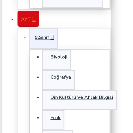
AYT
9.Sınıf
Biyoloji
Coğrafya
Din Kültürü Ve Ahlak Bilgisi
Fizik