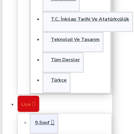
T.C. İnkılap Tarihi Ve Atatürkçülük
Teknoloji Ve Tasarım
Tüm Dersler
Türkçe
Lise
9.Sınıf