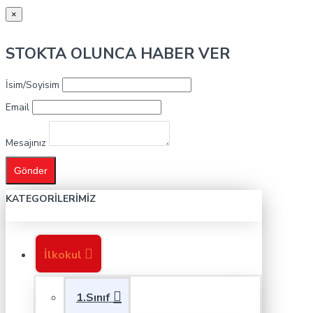
×
STOKTA OLUNCA HABER VER
İsim/Soyisim
Email
Mesajınız
Gönder
KATEGORILERIMIZ
İlkokul
1.Sınıf