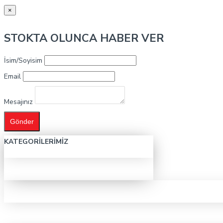
×
STOKTA OLUNCA HABER VER
İsim/Soyisim
Email
Mesajınız
Gönder
KATEGORILERIMIZ