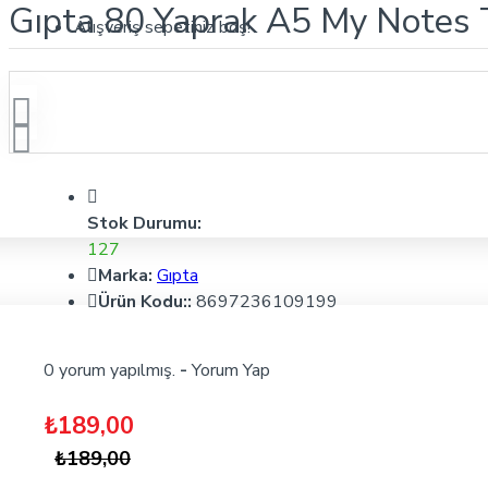
Gıpta 80 Yaprak A5 My Notes T
Alışveriş sepetiniz boş!
Stok Durumu:
127
Marka:
Gıpta
Ürün Kodu::
8697236109199
0 yorum yapılmış.
-
Yorum Yap
₺189,00
₺189,00