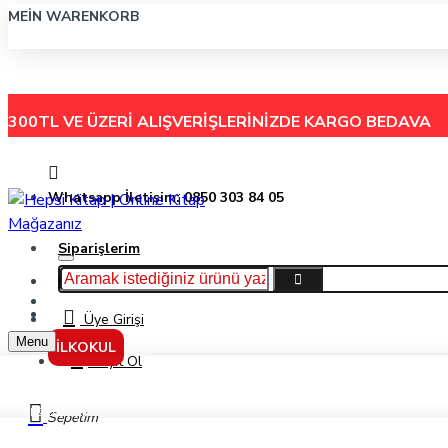
MEIN WARENKORB
300TL VE ÜZERİ ALIŞVERİŞLERİNİZDE
KARGO BEDAVA
Whatsapp İletişim: 0850 303 84 05
Siparişlerim
Hakkımızda
Menu
İletişim
Üye Girişi
Menu
İLKOKUL
Kayıt Ol
Gıpta 80 Yaprak A5 My Notes Tel Dikiş Ofset Plastik Kapak Kareli Defter 2891
Sepetim