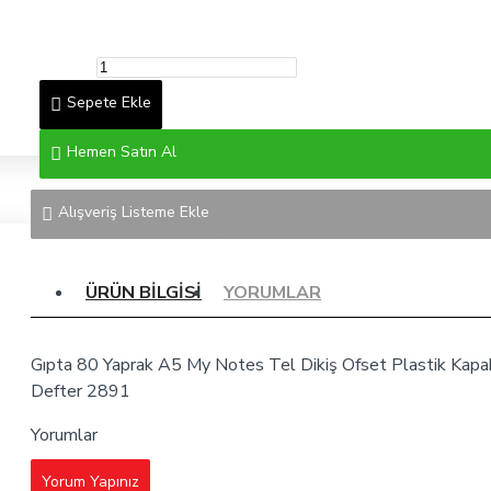
Sepete Ekle
Hemen Satın Al
Alışveriş Listeme Ekle
ÜRÜN BILGISI
YORUMLAR
Gıpta 80 Yaprak A5 My Notes Tel Dikiş Ofset Plastik Kapak
Defter 2891
Yorumlar
Yorum Yapınız