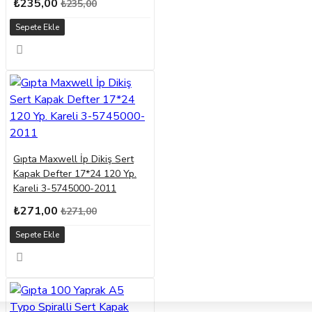
₺235,00
₺235,00
Sepete Ekle
Gıpta Maxwell İp Dikiş Sert
Kapak Defter 17*24 120 Yp.
Kareli 3-5745000-2011
₺271,00
₺271,00
Sepete Ekle