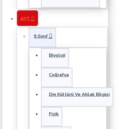
AYT
9.Sınıf
Biyoloji
Coğrafya
Din Kültürü Ve Ahlak Bilgisi
Fizik