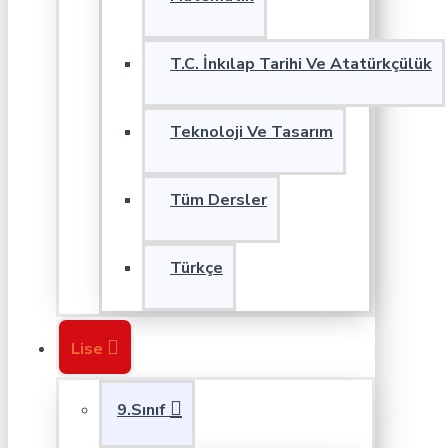
T.C. İnkılap Tarihi Ve Atatürkçülük
Teknoloji Ve Tasarım
Tüm Dersler
Türkçe
Lise
9.Sınıf