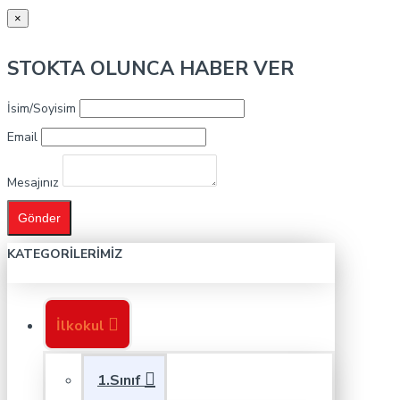
×
STOKTA OLUNCA HABER VER
İsim/Soyisim
Email
Mesajınız
Gönder
KATEGORILERIMIZ
İlkokul
1.Sınıf