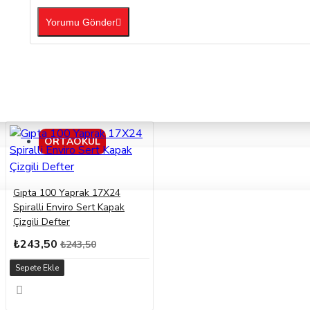
Yorumu Gönder
ORTAOKUL
Gıpta 100 Yaprak 17X24
Spiralli Enviro Sert Kapak
Çizgili Defter
₺243,50
₺243,50
Sepete Ekle