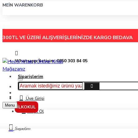
MEIN WARENKORB
300TL VE ÜZERİ ALIŞVERİŞLERİNİZDE
KARGO BEDAVA
Whatsapp İletişim: 0850 303 84 05
Siparişlerim
Hakkımızda
Menu
İletişim
Üye Girişi
Menu
İLKOKUL
Kayıt Ol
Gıpta 96 Yaprak 17X24 Pastoral Spiralli Plastik Kapak Kareli Defter 3254
Sepetim