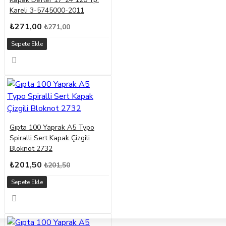
Kareli 3-5745000-2011
₺271,00
₺271,00
Sepete Ekle
Gıpta 100 Yaprak A5 Typo
Spiralli Sert Kapak Çizgili
Bloknot 2732
₺201,50
₺201,50
Sepete Ekle