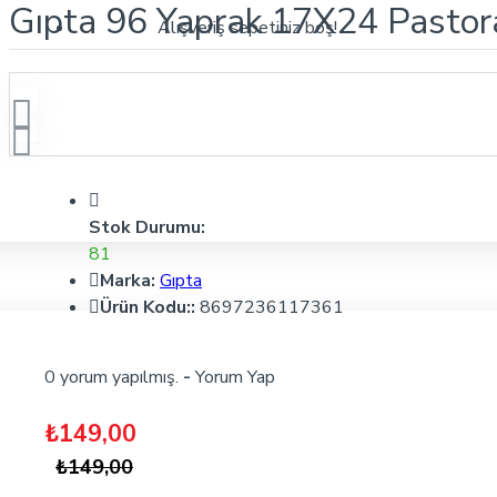
Gıpta 96 Yaprak 17X24 Pastoral
Alışveriş sepetiniz boş!
Stok Durumu:
81
Marka:
Gıpta
Ürün Kodu::
8697236117361
0 yorum yapılmış.
-
Yorum Yap
₺149,00
₺149,00