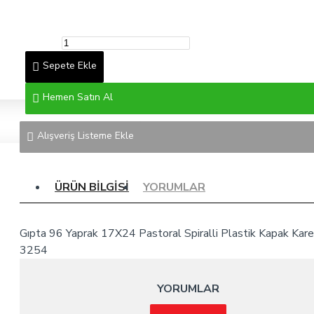
Sepete Ekle
Hemen Satın Al
Alışveriş Listeme Ekle
ÜRÜN BILGISI
YORUMLAR
Gıpta 96 Yaprak 17X24 Pastoral Spiralli Plastik Kapak Kare
3254
YORUMLAR