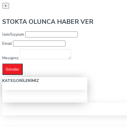
×
STOKTA OLUNCA HABER VER
İsim/Soyisim
Email
Mesajınız
Gönder
KATEGORILERIMIZ