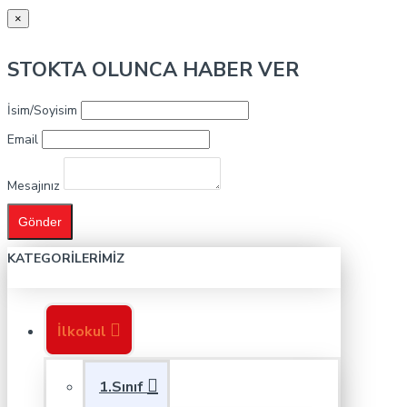
×
STOKTA OLUNCA HABER VER
İsim/Soyisim
Email
Mesajınız
Gönder
KATEGORILERIMIZ
İlkokul
1.Sınıf