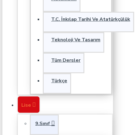
T.C. İnkılap Tarihi Ve Atatürkçülük
Teknoloji Ve Tasarım
Tüm Dersler
Türkçe
Lise
9.Sınıf