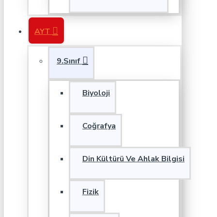
AYT
9.Sınıf
Biyoloji
Coğrafya
Din Kültürü Ve Ahlak Bilgisi
Fizik