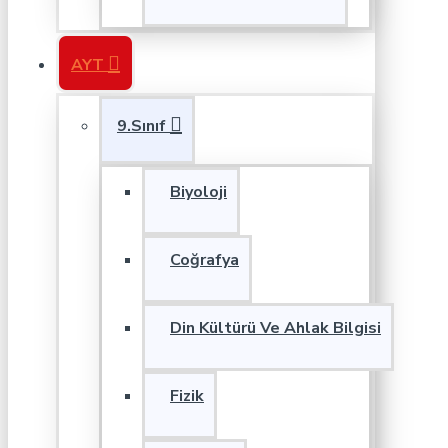
AYT
9.Sınıf
Biyoloji
Coğrafya
Din Kültürü Ve Ahlak Bilgisi
Fizik