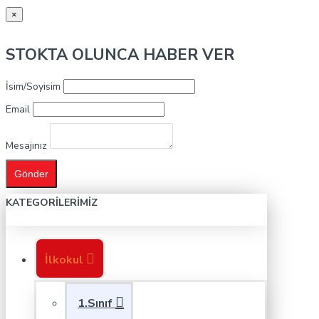
×
STOKTA OLUNCA HABER VER
İsim/Soyisim
Email
Mesajınız
Gönder
KATEGORILERIMIZ
İlkokul
1.Sınıf