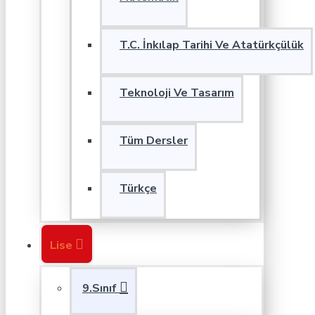
T.C. İnkılap Tarihi Ve Atatürkçülük
Teknoloji Ve Tasarım
Tüm Dersler
Türkçe
Lise
9.Sınıf