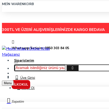
MEIN WARENKORB
300TL VE ÜZERİ ALIŞVERİŞLERİNİZDE
KARGO BEDAVA
Whatsapp İletişim: 0850 303 84 05
Siparişlerim
Hakkımızda
Menu
İletişim
Üye Girişi
Menu
İLKOKUL
Kayıt Ol
Sepetim