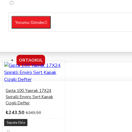
Yorumu Gönder
ORTAOKUL
Gıpta 100 Yaprak 17X24
Spiralli Enviro Sert Kapak
Çizgili Defter
₺243,50
₺243,50
Sepete Ekle