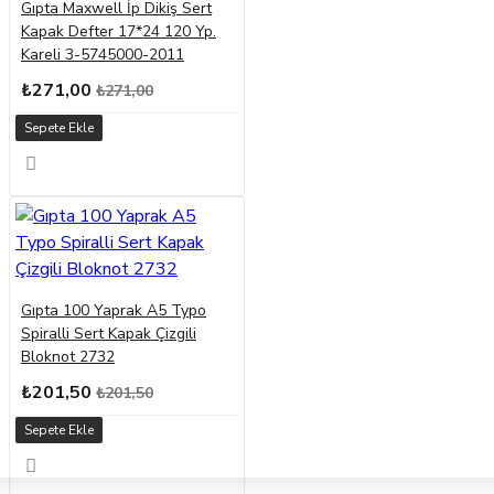
Gıpta Maxwell İp Dikiş Sert
Kapak Defter 17*24 120 Yp.
Kareli 3-5745000-2011
₺271,00
₺271,00
Sepete Ekle
Gıpta 100 Yaprak A5 Typo
Spiralli Sert Kapak Çizgili
Bloknot 2732
₺201,50
₺201,50
Sepete Ekle