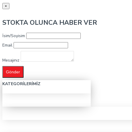
×
STOKTA OLUNCA HABER VER
İsim/Soyisim
Email
Mesajınız
Gönder
KATEGORILERIMIZ