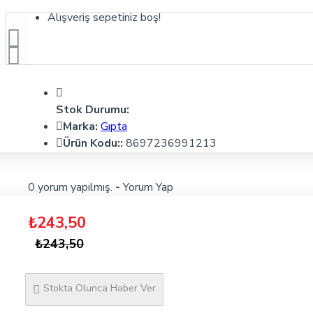
Alışveriş sepetiniz boş!
Stok Durumu:
Marka:
Gıpta
Ürün Kodu::
8697236991213
0 yorum yapılmış.
-
Yorum Yap
₺243,50
₺243,50
Stokta Olunca Haber Ver