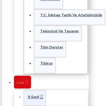
T.C. İnkılap Tarihi Ve Atatürkçülük
Teknoloji Ve Tasarım
Tüm Dersler
Türkçe
Lise
9.Sınıf