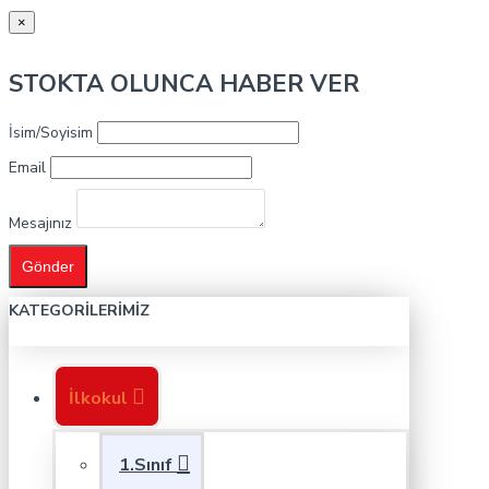
×
STOKTA OLUNCA HABER VER
İsim/Soyisim
Email
Mesajınız
Gönder
KATEGORILERIMIZ
İlkokul
1.Sınıf