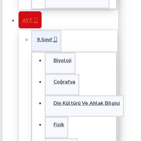
AYT
9.Sınıf
Biyoloji
Coğrafya
Din Kültürü Ve Ahlak Bilgisi
Fizik