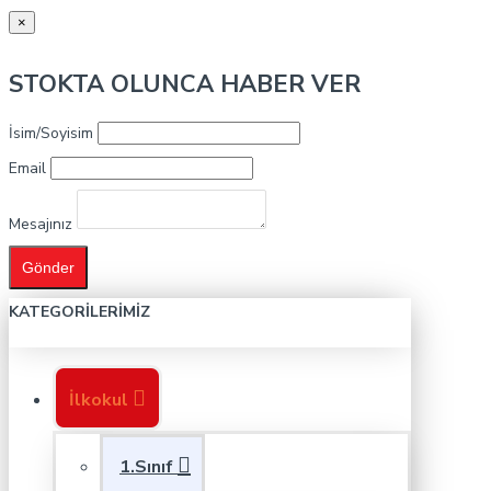
×
STOKTA OLUNCA HABER VER
İsim/Soyisim
Email
Mesajınız
Gönder
KATEGORILERIMIZ
İlkokul
1.Sınıf