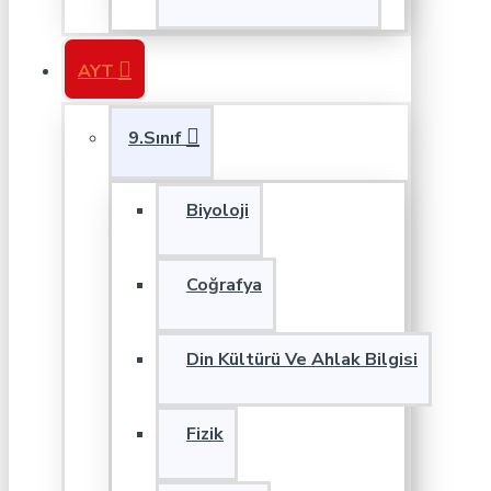
AYT
9.Sınıf
Biyoloji
Coğrafya
Din Kültürü Ve Ahlak Bilgisi
Fizik