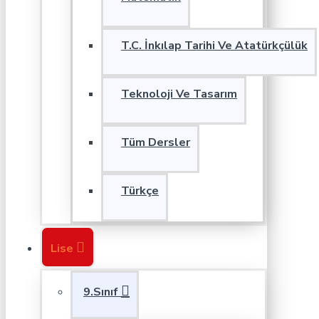
T.C. İnkılap Tarihi Ve Atatürkçülük
Teknoloji Ve Tasarım
Tüm Dersler
Türkçe
Lise
9.Sınıf