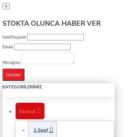
×
STOKTA OLUNCA HABER VER
İsim/Soyisim
Email
Mesajınız
Gönder
KATEGORILERIMIZ
İlkokul
1.Sınıf