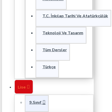
T.C. İnkılap Tarihi Ve Atatürkçülük
Teknoloji Ve Tasarım
Tüm Dersler
Türkçe
Lise
9.Sınıf