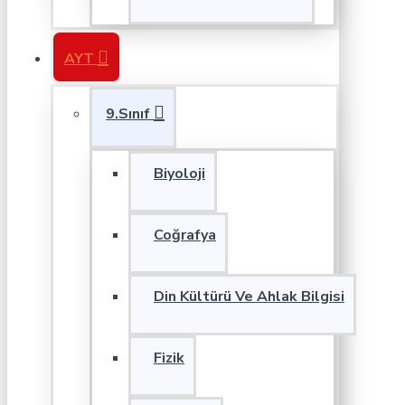
AYT
9.Sınıf
Biyoloji
Coğrafya
Din Kültürü Ve Ahlak Bilgisi
Fizik