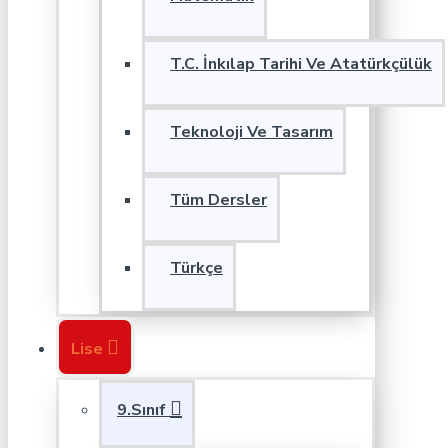
T.C. İnkılap Tarihi Ve Atatürkçülük
Teknoloji Ve Tasarım
Tüm Dersler
Türkçe
Lise
9.Sınıf