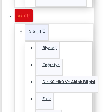
AYT
9.Sınıf
Biyoloji
Coğrafya
Din Kültürü Ve Ahlak Bilgisi
Fizik