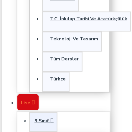
T.C. İnkılap Tarihi Ve Atatürkçülük
Teknoloji Ve Tasarım
Tüm Dersler
Türkçe
Lise
9.Sınıf