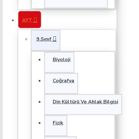
AYT
9.Sınıf
Biyoloji
Coğrafya
Din Kültürü Ve Ahlak Bilgisi
Fizik