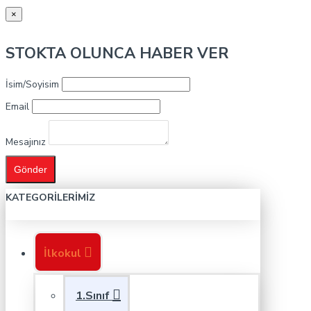
×
STOKTA OLUNCA HABER VER
İsim/Soyisim
Email
Mesajınız
Gönder
KATEGORILERIMIZ
İlkokul
1.Sınıf