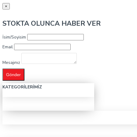
×
STOKTA OLUNCA HABER VER
İsim/Soyisim
Email
Mesajınız
Gönder
KATEGORILERIMIZ