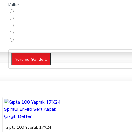
Kalite
Yorumu Gönder
ORTAOKUL
Gıpta 100 Yaprak 17X24