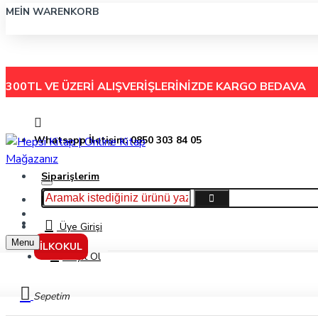
MEIN WARENKORB
300TL VE ÜZERİ ALIŞVERİŞLERİNİZDE
KARGO BEDAVA
Whatsapp İletişim: 0850 303 84 05
Siparişlerim
Hakkımızda
Menu
İletişim
Üye Girişi
Menu
İLKOKUL
Kayıt Ol
Sepetim