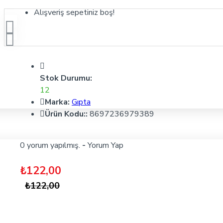
Alışveriş sepetiniz boş!
Stok Durumu:
12
Marka:
Gıpta
Ürün Kodu::
8697236979389
0 yorum yapılmış.
-
Yorum Yap
₺122,00
₺122,00