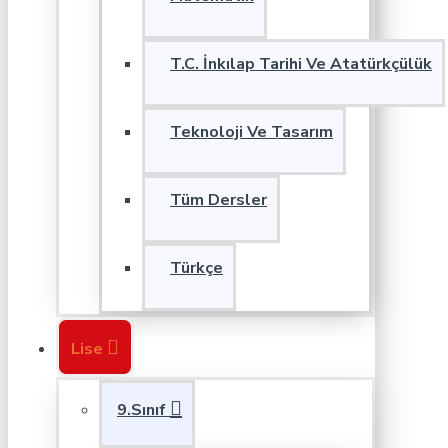
T.C. İnkılap Tarihi Ve Atatürkçülük
Teknoloji Ve Tasarım
Tüm Dersler
Türkçe
Lise
9.Sınıf