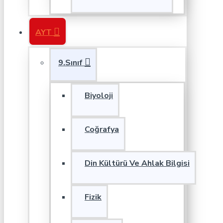
AYT
9.Sınıf
Biyoloji
Coğrafya
Din Kültürü Ve Ahlak Bilgisi
Fizik