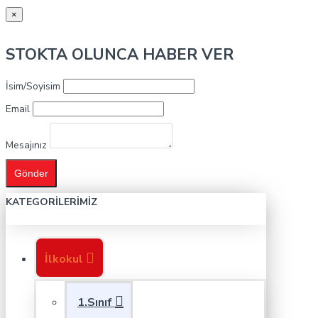
×
STOKTA OLUNCA HABER VER
İsim/Soyisim
Email
Mesajınız
Gönder
KATEGORILERIMIZ
İlkokul
1.Sınıf