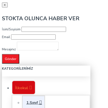
×
STOKTA OLUNCA HABER VER
İsim/Soyisim
Email
Mesajınız
Gönder
KATEGORILERIMIZ
İlkokul
1.Sınıf