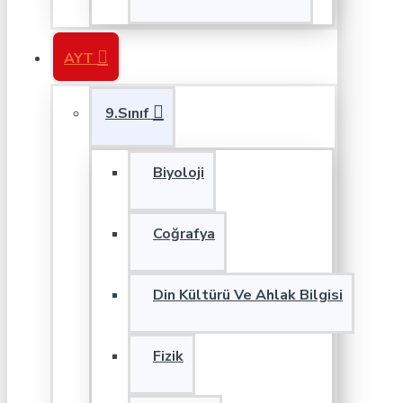
AYT
9.Sınıf
Biyoloji
Coğrafya
Din Kültürü Ve Ahlak Bilgisi
Fizik