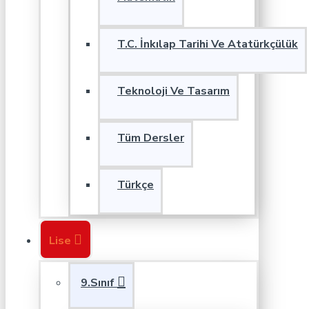
T.C. İnkılap Tarihi Ve Atatürkçülük
Teknoloji Ve Tasarım
Tüm Dersler
Türkçe
Lise
9.Sınıf