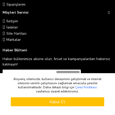
Siparişlerim
Müşteri Servisi
İletişim
İadeler
Site Haritası
Markalar
Haber Bülteni
Haber bültenimize abone olun, fırsat ve kampanyalardan habersiz
kalmayın!
Abone Ol
Alışveriş sitemizde, kullanıcı deneyimini geliştirmek ve internet
sitesinin verimli çalışmasını sağlamak amacıyla çerezler
Gizlilik İlkeleri
'ni okudum ve kabul ediyorum.
kullanılmaktadır. Daha detaylı bilgi için
Çerez Politikası
sayfamızı ziyaret edebilirsiniz.
WHATSAPP SIPARIŞ
Copyright © 2026
Kabul Et
Sepete Ekle