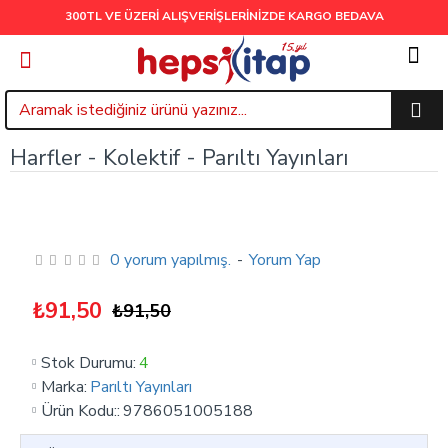
300TL VE ÜZERİ ALIŞVERİŞLERİNİZDE
KARGO BEDAVA
Harfler - Kolektif - Parıltı Yayınları
0 yorum yapılmış.
-
Yorum Yap
₺91,50
₺91,50
Stok Durumu:
4
Marka:
Parıltı Yayınları
Ürün Kodu::
9786051005188