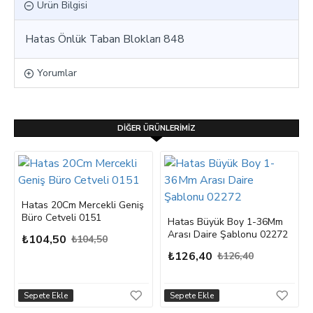
Ürün Bilgisi
Hatas Önlük Taban Blokları 848
Yorumlar
DIĞER ÜRÜNLERIMIZ
Hatas 20Cm Mercekli Geniş
Büro Cetveli 0151
Hatas Büyük Boy 1-36Mm
Arası Daire Şablonu 02272
₺104,50
₺104,50
₺126,40
₺126,40
Sepete Ekle
Sepete Ekle