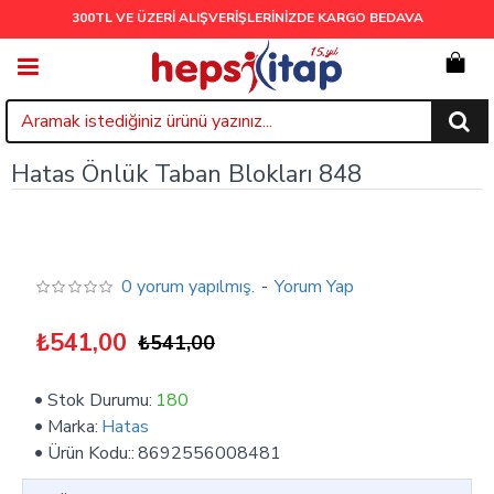
300TL VE ÜZERİ ALIŞVERİŞLERİNİZDE
KARGO BEDAVA
Hatas Önlük Taban Blokları 848
0 yorum yapılmış.
-
Yorum Yap
₺541,00
₺541,00
Stok Durumu:
180
Marka:
Hatas
Ürün Kodu::
8692556008481