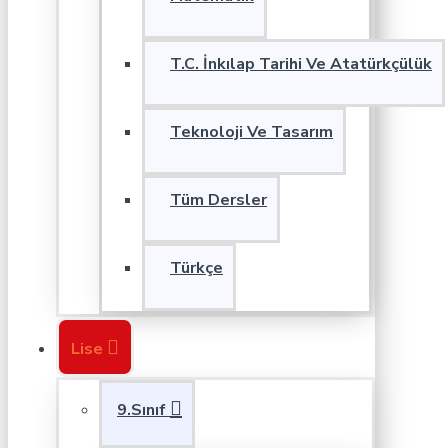
T.C. İnkılap Tarihi Ve Atatürkçülük
Teknoloji Ve Tasarım
Tüm Dersler
Türkçe
Lise
9.Sınıf