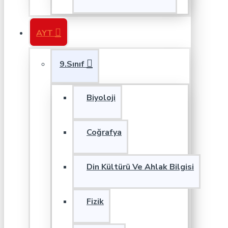
AYT
9.Sınıf
Biyoloji
Coğrafya
Din Kültürü Ve Ahlak Bilgisi
Fizik