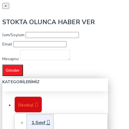
×
STOKTA OLUNCA HABER VER
İsim/Soyisim
Email
Mesajınız
Gönder
KATEGORILERIMIZ
İlkokul
1.Sınıf