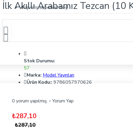
İlk Akıllı Arabamız Tezcan (10 K
Alışveriş sepetiniz boş!
Stok Durumu:
57
Marka:
Model Yayınları
Ürün Kodu::
9786057970626
0 yorum yapılmış.
-
Yorum Yap
₺287,10
₺287,10