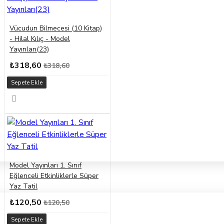
Vücudun Bilmecesi (10 Kitap)
- Hilal Kılıç - Model
Yayınları(23)
₺318,60
₺318,60
Sepete Ekle
Model Yayınları 1. Sınıf
Eğlenceli Etkinliklerle Süper
Yaz Tatil
₺120,50
₺120,50
Sepete Ekle