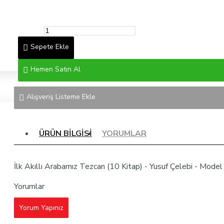
Sepete Ekle
Hemen Satın Al
Alışveriş Listeme Ekle
ÜRÜN BILGISI
YORUMLAR
İlk Akıllı Arabamız Tezcan (10 Kitap) - Yusuf Çelebi - Model 
Yorumlar
Yorum Yapınız