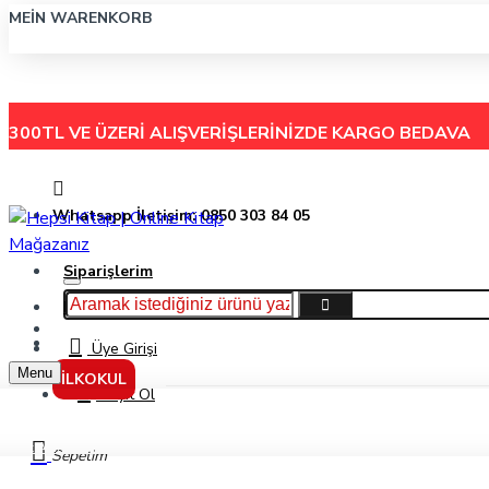
MEIN WARENKORB
300TL VE ÜZERİ ALIŞVERİŞLERİNİZDE
KARGO BEDAVA
Whatsapp İletişim: 0850 303 84 05
Siparişlerim
Hakkımızda
Menu
İletişim
Üye Girişi
Menu
İLKOKUL
Kayıt Ol
İlk Akıllı Arabamız Tezcan (10 Kitap) - Yusuf Çelebi - Model Yayınları
Sepetim