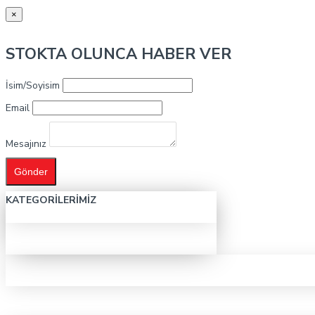
×
STOKTA OLUNCA HABER VER
İsim/Soyisim
Email
Mesajınız
Gönder
KATEGORILERIMIZ