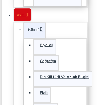
AYT
9.Sınıf
Biyoloji
Coğrafya
Din Kültürü Ve Ahlak Bilgisi
Fizik