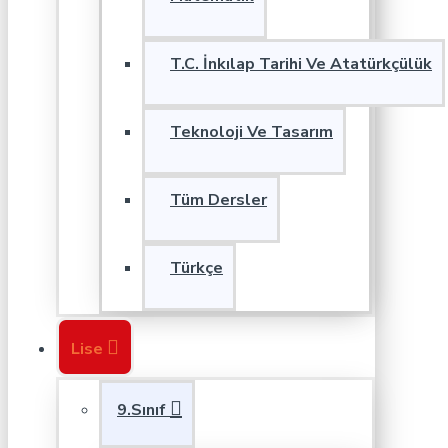
T.C. İnkılap Tarihi Ve Atatürkçülük
Teknoloji Ve Tasarım
Tüm Dersler
Türkçe
Lise
9.Sınıf