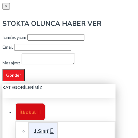
×
STOKTA OLUNCA HABER VER
İsim/Soyisim
Email
Mesajınız
Gönder
KATEGORILERIMIZ
İlkokul
1.Sınıf