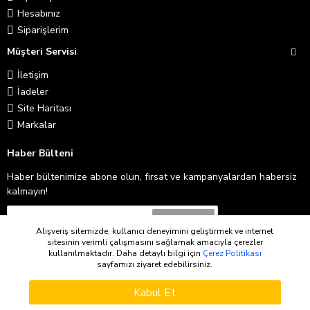
Hesabınız
Siparişlerim
Müşteri Servisi
İletişim
İadeler
Site Haritası
Markalar
Haber Bülteni
Haber bültenimize abone olun, fırsat ve kampanyalardan habersiz
kalmayın!
Abone Ol
Alışveriş sitemizde, kullanıcı deneyimini geliştirmek ve internet
sitesinin verimli çalışmasını sağlamak amacıyla çerezler
Gizlilik İlkeleri
'ni okudum ve kabul ediyorum.
kullanılmaktadır. Daha detaylı bilgi için
Çerez Politikası
sayfamızı ziyaret edebilirsiniz.
WHATSAPP SIPARIŞ
Copyright © 2026
Kabul Et
Stokta Olunca Haber Ver