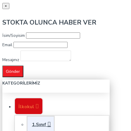
×
STOKTA OLUNCA HABER VER
İsim/Soyisim
Email
Mesajınız
Gönder
KATEGORILERIMIZ
İlkokul
1.Sınıf