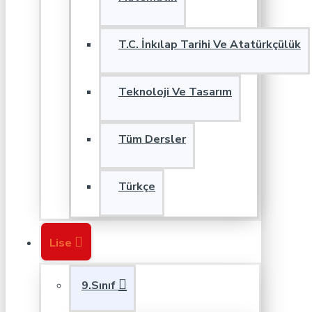
T.C. İnkılap Tarihi Ve Atatürkçülük
Teknoloji Ve Tasarım
Tüm Dersler
Türkçe
Lise
9.Sınıf