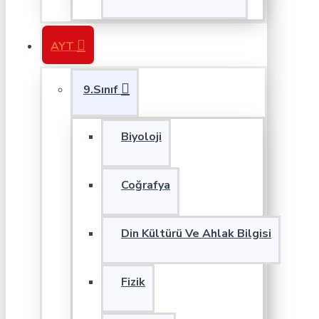
AYT
9.Sınıf
Biyoloji
Coğrafya
Din Kültürü Ve Ahlak Bilgisi
Fizik