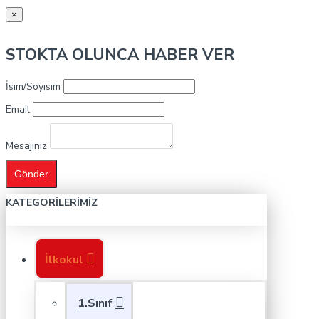
×
STOKTA OLUNCA HABER VER
İsim/Soyisim
Email
Mesajınız
Gönder
KATEGORILERIMIZ
İlkokul
1.Sınıf