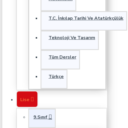
T.C. İnkılap Tarihi Ve Atatürkçülük
Teknoloji Ve Tasarım
Tüm Dersler
Türkçe
Lise
9.Sınıf