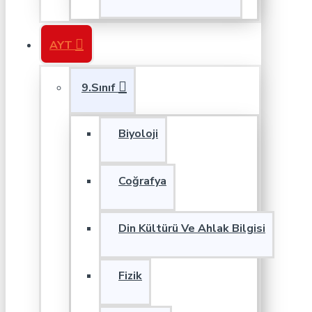
AYT
9.Sınıf
Biyoloji
Coğrafya
Din Kültürü Ve Ahlak Bilgisi
Fizik