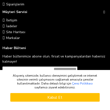
Siparişlerim
Müşteri Servisi
İletişim
İadeler
Site Haritası
Markalar
Haber Bülteni
Haber bültenimize abone olun, fırsat ve kampanyalardan habersiz
kalmayın!
Abone Ol
Alışveriş sitemizde, kullanıcı deneyimini geliştirmek ve internet
sitesinin verimli çalışmasını sağlamak amacıyla çerezler
Gizlilik İlkeleri
'ni okudum ve kabul ediyorum.
kullanılmaktadır. Daha detaylı bilgi için
Çerez Politikası
sayfamızı ziyaret edebilirsiniz.
WHATSAPP SIPARIŞ
Copyright © 2026
Kabul Et
Sepete Ekle