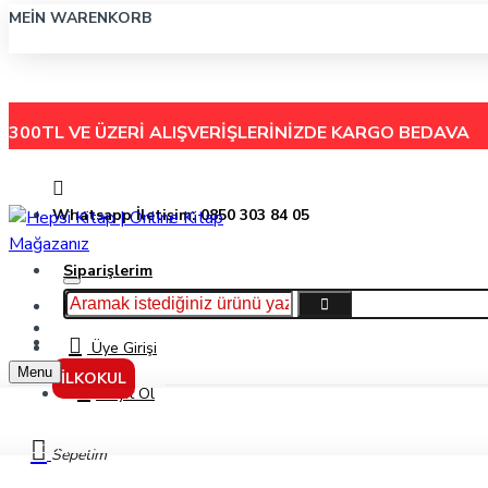
MEIN WARENKORB
300TL VE ÜZERİ ALIŞVERİŞLERİNİZDE
KARGO BEDAVA
Whatsapp İletişim: 0850 303 84 05
Siparişlerim
Hakkımızda
Menu
İletişim
Üye Girişi
Menu
İLKOKUL
Kayıt Ol
Mikro Mp-526 Helikopter Versatil Kalem 0.7Mm
Sepetim