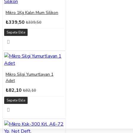
Mikro 1Kg Kalın Mum Silikon
₺339,50
₺339,50
Sepete Ekle
Mikro Silgi Yumurtlayan 1
Adet
₺82,10
₺82,10
Sepete Ekle