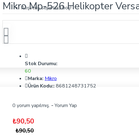
Mikro Mp-526 Helikopter Vers
Alışveriş sepetiniz boş!
Stok Durumu:
60
Marka:
Mikro
Ürün Kodu::
8681248731752
0 yorum yapılmış.
-
Yorum Yap
₺90,50
₺90,50