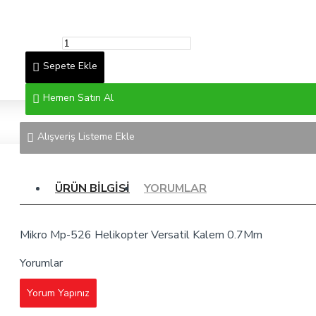
Sepete Ekle
Hemen Satın Al
Alışveriş Listeme Ekle
ÜRÜN BILGISI
YORUMLAR
Mikro Mp-526 Helikopter Versatil Kalem 0.7Mm
Yorumlar
Yorum Yapınız