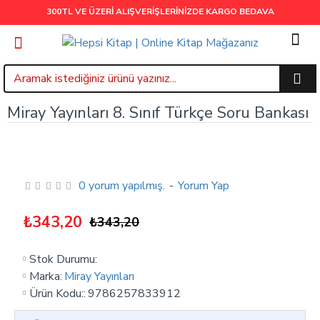
300TL VE ÜZERİ ALIŞVERİŞLERİNİZDE
KARGO BEDAVA
Miray Yayınları 8. Sınıf Türkçe Soru Bankası
0 yorum yapılmış.
-
Yorum Yap
₺343,20
₺343,20
Stok Durumu:
Marka:
Miray Yayınları
Ürün Kodu::
9786257833912