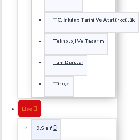
T.C. İnkılap Tarihi Ve Atatürkçülük
Teknoloji Ve Tasarım
Tüm Dersler
Türkçe
Lise
9.Sınıf