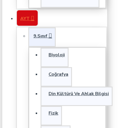
AYT
9.Sınıf
Biyoloji
Coğrafya
Din Kültürü Ve Ahlak Bilgisi
Fizik