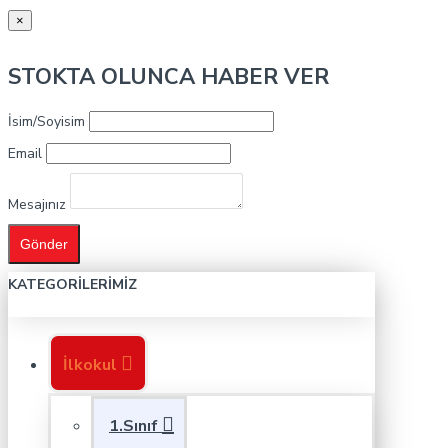
×
STOKTA OLUNCA HABER VER
İsim/Soyisim
Email
Mesajınız
Gönder
KATEGORILERIMIZ
İlkokul
1.Sınıf