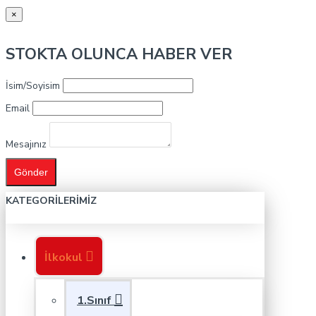
×
STOKTA OLUNCA HABER VER
İsim/Soyisim
Email
Mesajınız
Gönder
KATEGORILERIMIZ
İlkokul
1.Sınıf