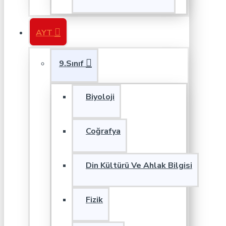
AYT
9.Sınıf
Biyoloji
Coğrafya
Din Kültürü Ve Ahlak Bilgisi
Fizik