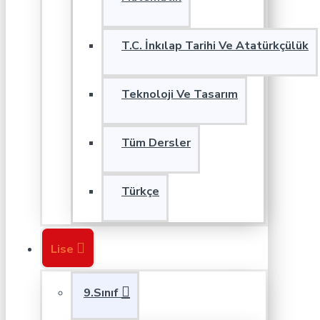
T.C. İnkılap Tarihi Ve Atatürkçülük
Teknoloji Ve Tasarım
Tüm Dersler
Türkçe
Lise
9.Sınıf