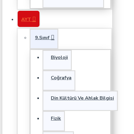
AYT
9.Sınıf
Biyoloji
Coğrafya
Din Kültürü Ve Ahlak Bilgisi
Fizik