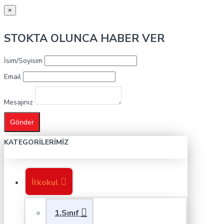
×
STOKTA OLUNCA HABER VER
İsim/Soyisim
Email
Mesajınız
Gönder
KATEGORILERIMIZ
İlkokul
1.Sınıf