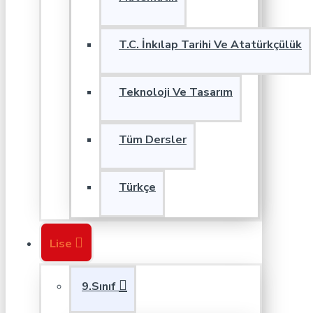
T.C. İnkılap Tarihi Ve Atatürkçülük
Teknoloji Ve Tasarım
Tüm Dersler
Türkçe
Lise
9.Sınıf