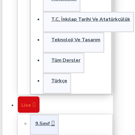
T.C. İnkılap Tarihi Ve Atatürkçülük
Teknoloji Ve Tasarım
Tüm Dersler
Türkçe
Lise
9.Sınıf