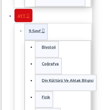
AYT
9.Sınıf
Biyoloji
Coğrafya
Din Kültürü Ve Ahlak Bilgisi
Fizik