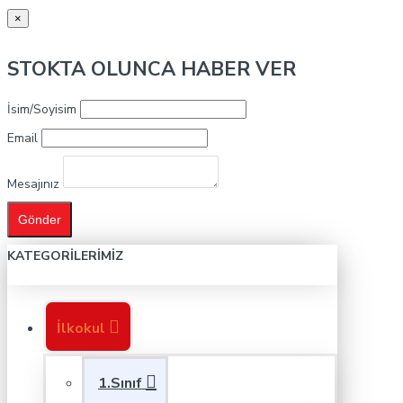
×
STOKTA OLUNCA HABER VER
İsim/Soyisim
Email
Mesajınız
Gönder
KATEGORILERIMIZ
İlkokul
1.Sınıf