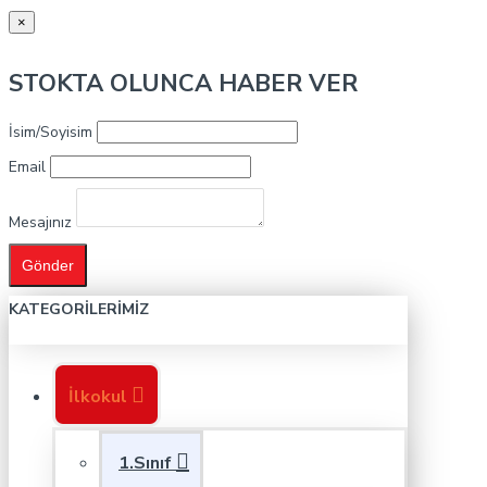
×
STOKTA OLUNCA HABER VER
İsim/Soyisim
Email
Mesajınız
Gönder
KATEGORILERIMIZ
İlkokul
1.Sınıf