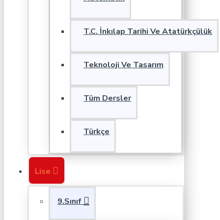
T.C. İnkılap Tarihi Ve Atatürkçülük
Teknoloji Ve Tasarım
Tüm Dersler
Türkçe
Lise
9.Sınıf