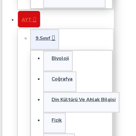
AYT
9.Sınıf
Biyoloji
Coğrafya
Din Kültürü Ve Ahlak Bilgisi
Fizik