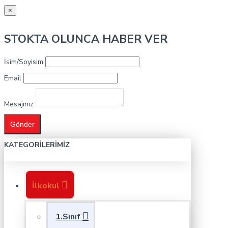
×
STOKTA OLUNCA HABER VER
İsim/Soyisim
Email
Mesajınız
Gönder
KATEGORILERIMIZ
İlkokul
1.Sınıf