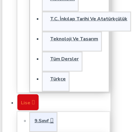
T.C. İnkılap Tarihi Ve Atatürkçülük
Teknoloji Ve Tasarım
Tüm Dersler
Türkçe
Lise
9.Sınıf