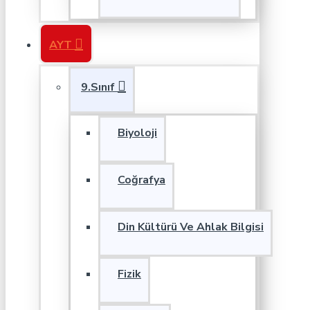
AYT
9.Sınıf
Biyoloji
Coğrafya
Din Kültürü Ve Ahlak Bilgisi
Fizik