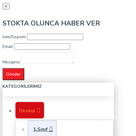
×
STOKTA OLUNCA HABER VER
İsim/Soyisim
Email
Mesajınız
Gönder
KATEGORILERIMIZ
İlkokul
1.Sınıf