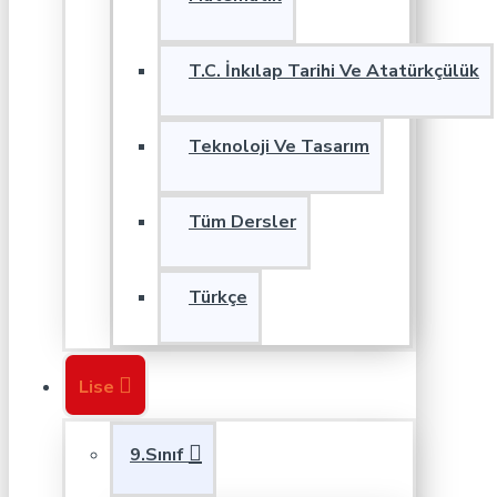
T.C. İnkılap Tarihi Ve Atatürkçülük
Teknoloji Ve Tasarım
Tüm Dersler
Türkçe
Lise
9.Sınıf