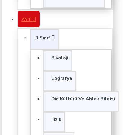
AYT
9.Sınıf
Biyoloji
Coğrafya
Din Kültürü Ve Ahlak Bilgisi
Fizik