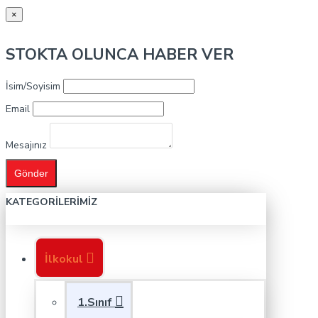
×
STOKTA OLUNCA HABER VER
İsim/Soyisim
Email
Mesajınız
Gönder
KATEGORILERIMIZ
İlkokul
1.Sınıf