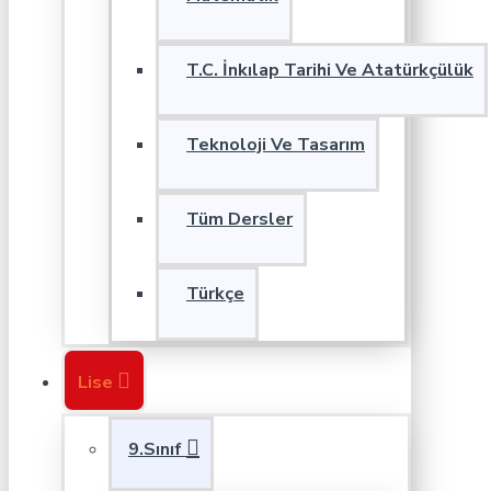
T.C. İnkılap Tarihi Ve Atatürkçülük
Teknoloji Ve Tasarım
Tüm Dersler
Türkçe
Lise
9.Sınıf