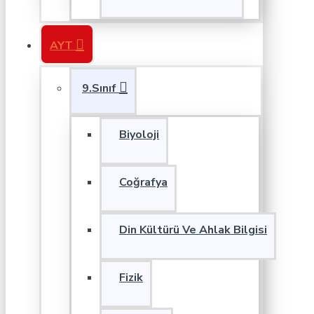
AYT
9.Sınıf
Biyoloji
Coğrafya
Din Kültürü Ve Ahlak Bilgisi
Fizik