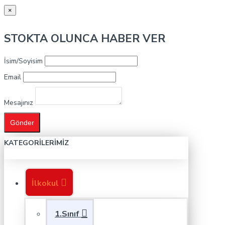
×
STOKTA OLUNCA HABER VER
İsim/Soyisim
Email
Mesajınız
Gönder
KATEGORILERIMIZ
İlkokul
1.Sınıf