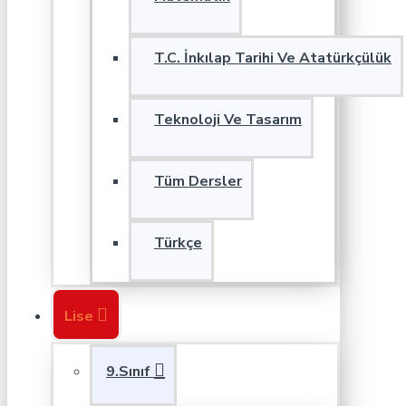
T.C. İnkılap Tarihi Ve Atatürkçülük
Teknoloji Ve Tasarım
Tüm Dersler
Türkçe
Lise
9.Sınıf