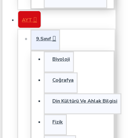
AYT
9.Sınıf
Biyoloji
Coğrafya
Din Kültürü Ve Ahlak Bilgisi
Fizik