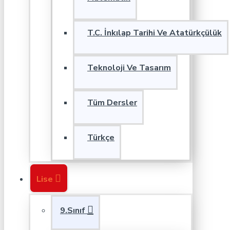
T.C. İnkılap Tarihi Ve Atatürkçülük
Teknoloji Ve Tasarım
Tüm Dersler
Türkçe
Lise
9.Sınıf