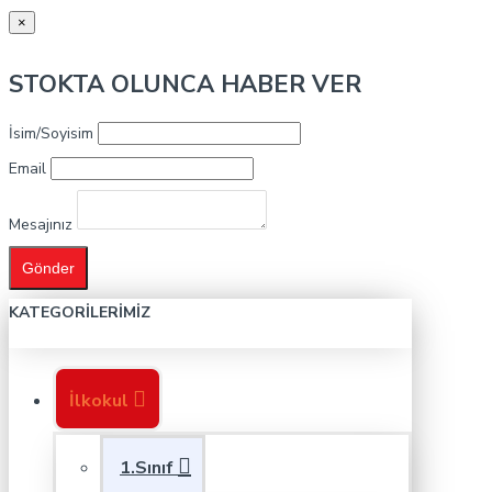
×
STOKTA OLUNCA HABER VER
İsim/Soyisim
Email
Mesajınız
Gönder
KATEGORILERIMIZ
İlkokul
1.Sınıf