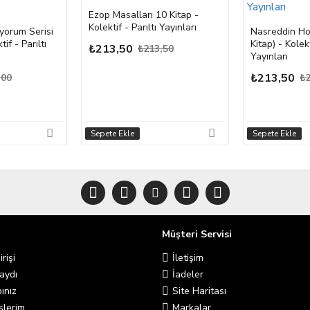
Ezop Masalları 10 Kitap -
Kolektif - Parıltı Yayınları
orum Serisi
Nasreddin Hoc
tif - Parıltı
Kitap) - Kolekt
₺213,50
₺213,50
Yayınları
₺213,50
,00
₺2
Sepete Ekle
Sepete Ekle
Müşteri Servisi
rişi
İletişim
aydı
İadeler
ınız
Site Haritası
şlerim
Markalar