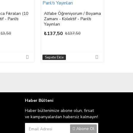
Çiftlik / İ
Kolektif - 
a Fıkraları (10
Alfabe Öğreniyorum / Boyama
if - Parıltı
Zamanı - Kolektif - Parıltı
₺109,50
Yayınları
₺137,50
13,50
₺137,50
Sepete Ekle
Sepete Ekle
Haber Bülteni
Haber bültenimize abone olun, fırsat
ve kampanyalardan habersiz kalmayın!
Abone Ol