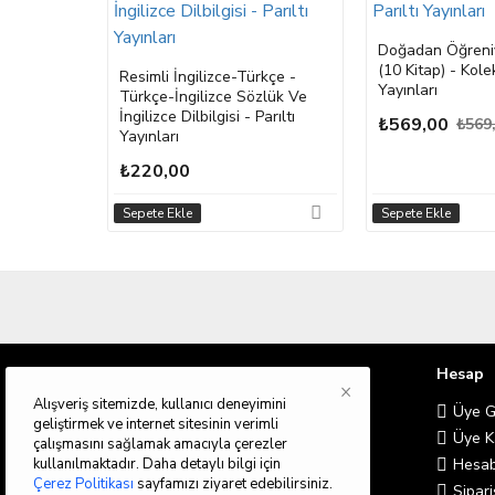
Doğadan Öğreniy
(10 Kitap) - Kolek
Resimli İngilizce-Türkçe -
Yayınları
Türkçe-İngilizce Sözlük Ve
İngilizce Dilbilgisi - Parıltı
₺569,00
₺569
Yayınları
₺220,00
Sepete Ekle
Sepete Ekle
Bilgilendirme
Hesap
×
Alışveriş sitemizde, kullanıcı deneyimini
Hakkımızda
Üye Gi
geliştirmek ve internet sitesinin verimli
Teslimat Bilgileri
Üye K
çalışmasını sağlamak amacıyla çerezler
kullanılmaktadır. Daha detaylı bilgi için
Gizlilik İlkeleri
Hesab
Çerez Politikası
sayfamızı ziyaret edebilirsiniz.
Şartlar & Koşullar
Sipari