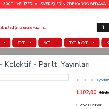
300TL VE ÜZERİ ALIŞVERİŞLERİNİZDE
KARGO BEDAVA
TYT
AYT
TYT & AYT
K
Kolektif - Parıltı Yayınları
0 yorum
₺102,00
₺102
Stok Durumu: