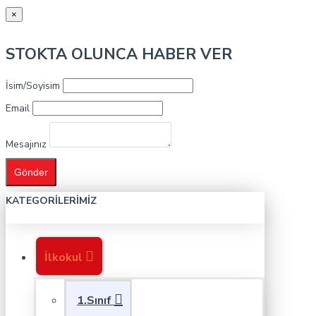
×
STOKTA OLUNCA HABER VER
İsim/Soyisim
Email
Mesajınız
Gönder
KATEGORILERIMIZ
İlkokul
1.Sınıf