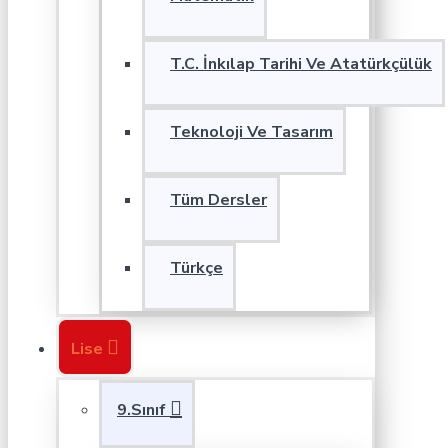
T.C. İnkılap Tarihi Ve Atatürkçülük
Teknoloji Ve Tasarım
Tüm Dersler
Türkçe
Lise
9.Sınıf