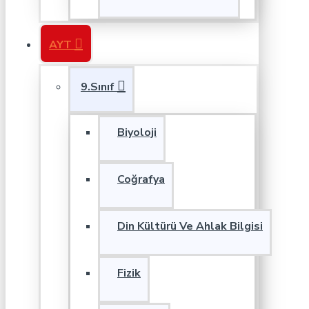
AYT
9.Sınıf
Biyoloji
Coğrafya
Din Kültürü Ve Ahlak Bilgisi
Fizik