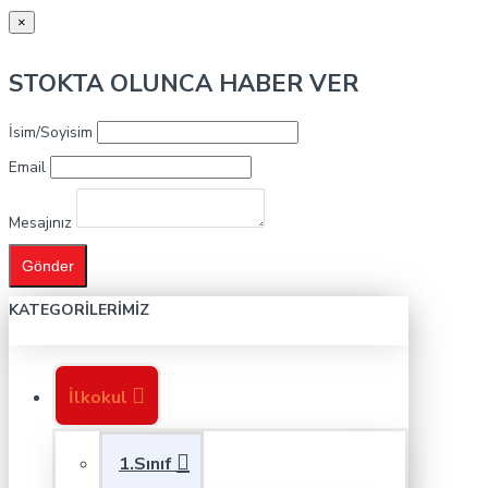
×
STOKTA OLUNCA HABER VER
İsim/Soyisim
Email
Mesajınız
Gönder
KATEGORILERIMIZ
İlkokul
1.Sınıf