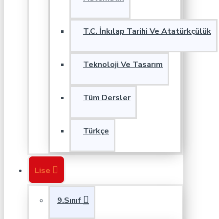
T.C. İnkılap Tarihi Ve Atatürkçülük
Teknoloji Ve Tasarım
Tüm Dersler
Türkçe
Lise
9.Sınıf