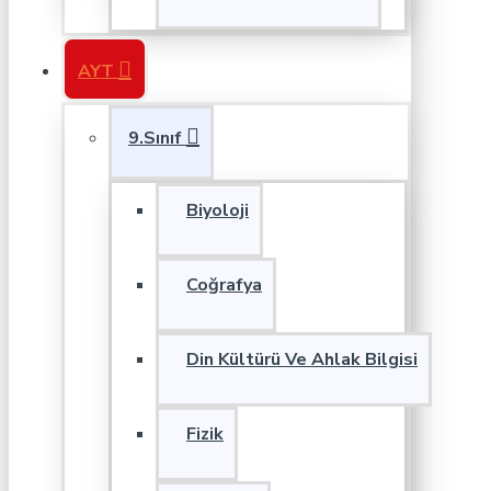
AYT
9.Sınıf
Biyoloji
Coğrafya
Din Kültürü Ve Ahlak Bilgisi
Fizik