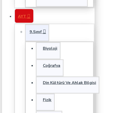
AYT
9.Sınıf
Biyoloji
Coğrafya
Din Kültürü Ve Ahlak Bilgisi
Fizik