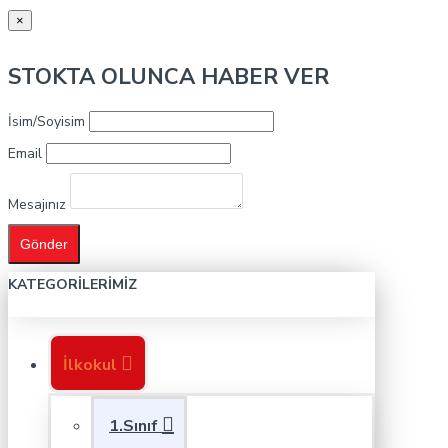
×
STOKTA OLUNCA HABER VER
İsim/Soyisim
Email
Mesajınız
Gönder
KATEGORILERIMIZ
İlkokul
1.Sınıf