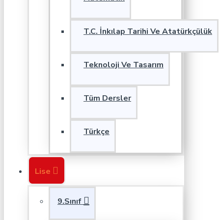
T.C. İnkılap Tarihi Ve Atatürkçülük
Teknoloji Ve Tasarım
Tüm Dersler
Türkçe
Lise
9.Sınıf